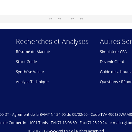
Recherches et Analyses
Autres Ser
Résumé du Marché
Simulateur CEA
Stock Guide
Devenir Client
Synthèse Valeur
Guide de la bours
Analyse Technique
Questions / Répo
.000 DT - Agrément de la BVMT N° 24-95 du 09/02/95 - Code TVA 496139WAM
e de Coubertin - 1001 Tunis - Tél: 71 13 06 60 - Fax: 71 25 20 24 - e-mail: cgi
© 2017 CGI www.cgi.tn / All Rights Reserved