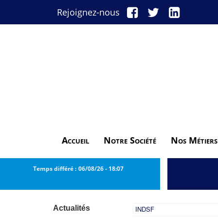
Rejoignez-nous
Accueil
Notre Société
Nos Métiers
Temps différé :
06/08/26
-
18:07
Actualités
INDSF