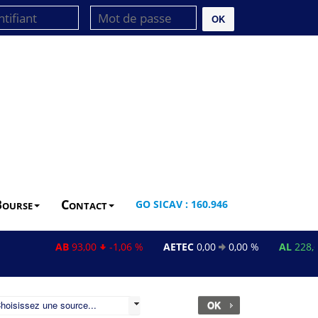
OK
Bourse
Contact
GO SICAV : 160.946
AB
93,00
-1,06 %
AETEC
0,00
0,00 %
AL
228,60
OK
hoisissez une source...