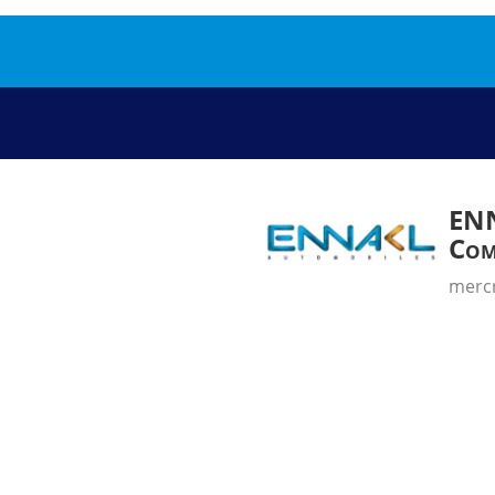
EN
Com
mercr