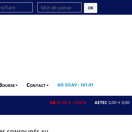
OK
Bourse
Contact
GO SICAV : 161.01
AB
92,96
-0,04 %
AETEC
0,00
0,00 %
rs consolidés au