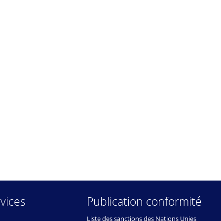
vices
Publication conformité
Liste des sanctions des Nations Unies