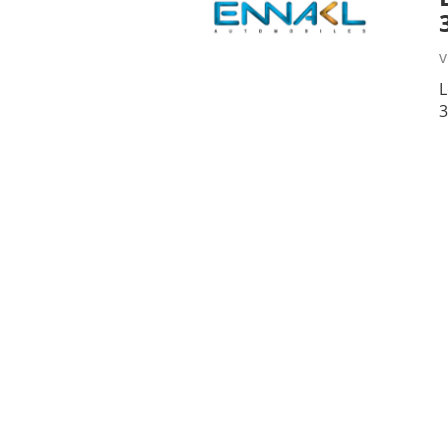
v
L
3