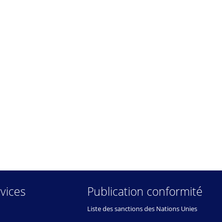
vices
Publication conformité
Liste des sanctions des Nations Unies