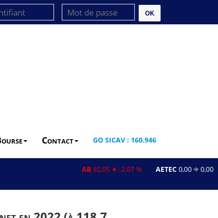
OK
Bourse
Contact
GO SICAV : 160.946
AB
92,05
-2,07 %
AETEC
0,00
0,00 %
 net en 2022 (à 118,7