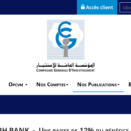
Accès client
Opcvm
Nos Comptes
Nos Publications
BH BANK -
Une baisse de 12% du bénéfice