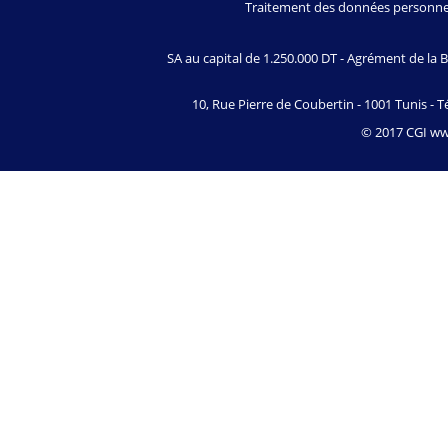
Traitement des données personne
SA au capital de 1.250.000 DT - Agrément de l
10, Rue Pierre de Coubertin - 1001 Tunis - Té
© 2017 CGI www