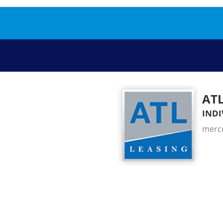
AT
indi
mercr