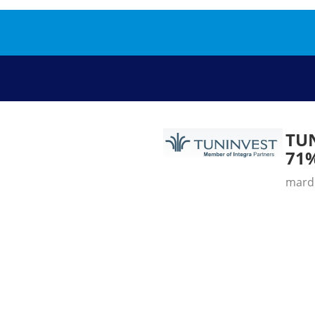
TU
71%
mardi