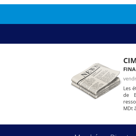
CIM
fin
vendr
Les é
de B
resso
MDt à