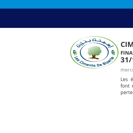
CIM
fina
31/
mercr
Les é
font 
perte