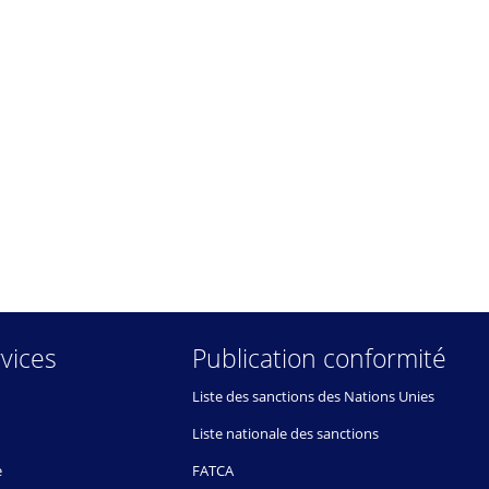
vices
Publication conformité
Liste des sanctions des Nations Unies
Liste nationale des sanctions
e
FATCA