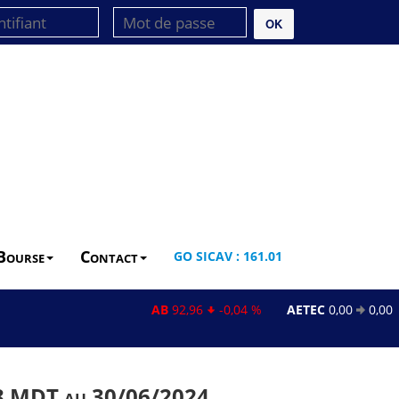
OK
Bourse
Contact
GO SICAV : 161.01
AB
92,96
-0,04 %
AETEC
0,00
0,00 %
6,8 MDT au 30/06/2024