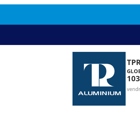
TP
glob
103
vendr