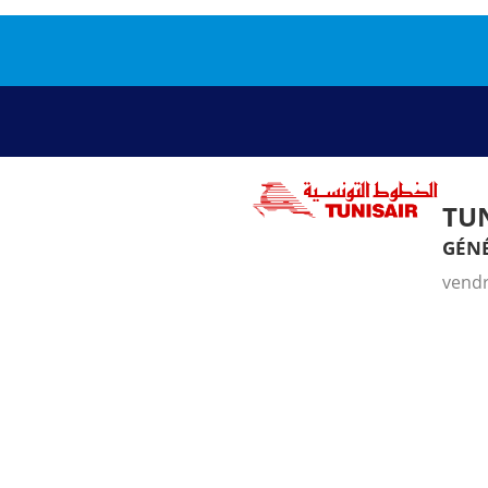
TU
gén
vendr