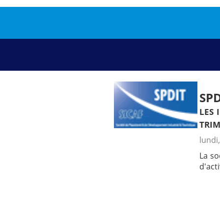
SPD
les 
trim
lundi,
La so
d'act