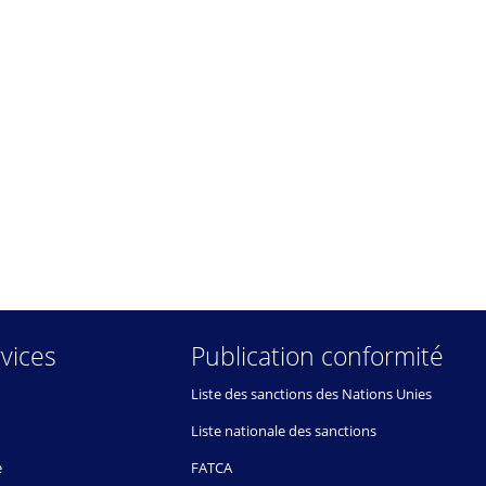
vices
Publication conformité
Liste des sanctions des Nations Unies
Liste nationale des sanctions
e
FATCA