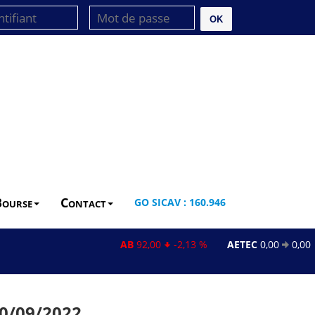
OK
Bourse
Contact
GO SICAV : 160.946
AB
92,00
-2,13 %
AETEC
0,00
0,00 %
 30/09/2022