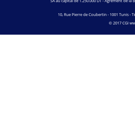
SA au capital de 1.250.000 DT - Agrément de l
10, Rue Pierre de Coubertin - 1001 Tunis - Té
© 2017 CGI www