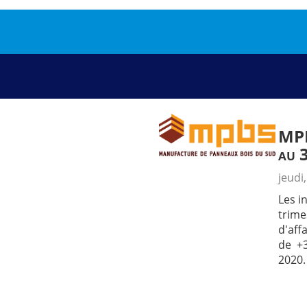
MP
au 
jeudi
Les i
trim
d'aff
de +
2020.