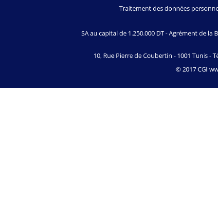
Traitement des données personne
SA au capital de 1.250.000 DT - Agrément de l
10, Rue Pierre de Coubertin - 1001 Tunis - Té
© 2017 CGI www