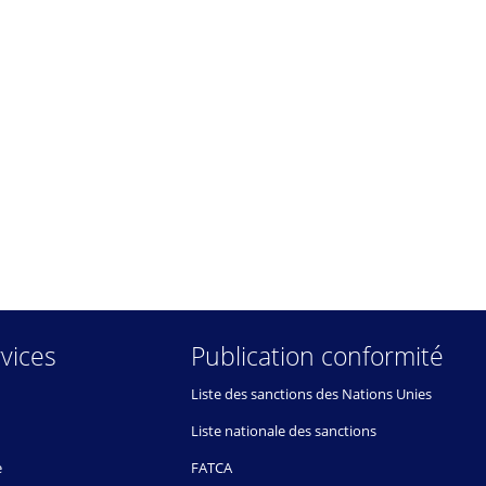
vices
Publication conformité
Liste des sanctions des Nations Unies
Liste nationale des sanctions
e
FATCA