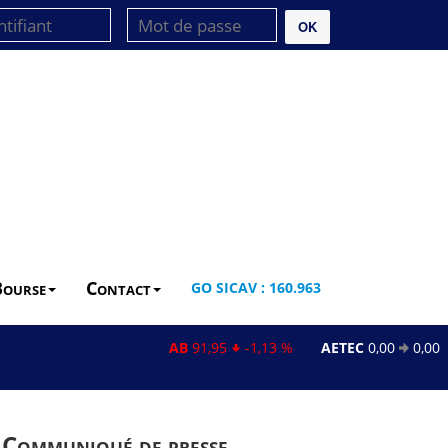
OK
Bourse
Contact
GO SICAV : 160.963
AB
91,95
-1,13 %
AETEC
0,00
0,00 %
 Communiqué de presse