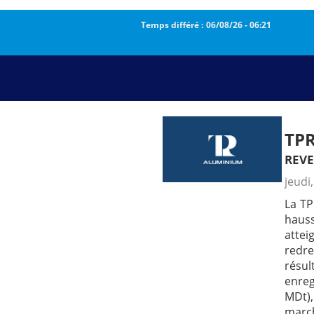
Temps différé :
06/08/26
-
06:21
TP
reve
jeudi
La TP
haus
attei
redr
résul
enreg
MDt),
march