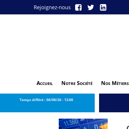
Rejoignez-nous
Accueil
Notre Société
Nos Métiers
Temps différé :
06/08/26
-
13:00