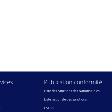
vices
Publication conformité
Liste des sanctions des Nations Unies
Liste nationale des sanctions
e
FATCA