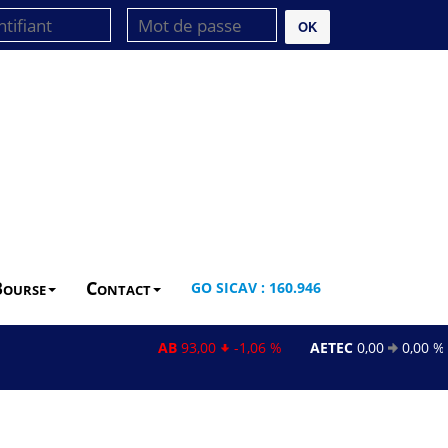
OK
Bourse
Contact
GO SICAV : 160.946
AB
93,00
-1,06 %
AETEC
0,00
0,00 %