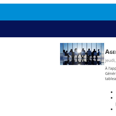
Age
jeudi,
À l’ap
Généra
tablea