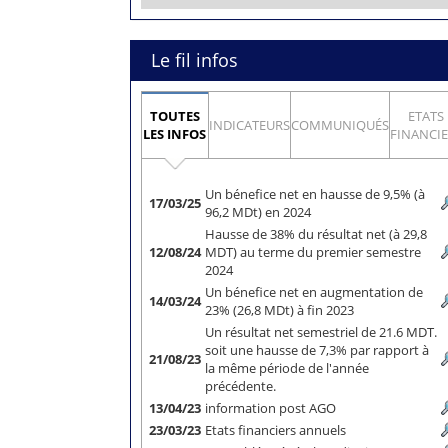
Le fil infos
TOUTES
ETATS
INDICATEURS
COMMUNIQUÉS
LES INFOS
FINANCI
Un bénefice net en hausse de 9,5% (à
17/03/25
96,2 MDt) en 2024
Hausse de 38% du résultat net (à 29,8
12/08/24
MDT) au terme du premier semestre
2024
Un bénefice net en augmentation de
14/03/24
23% (26,8 MDt) à fin 2023
Un résultat net semestriel de 21.6 MDT.
soit une hausse de 7,3% par rapport à
21/08/23
la même période de l'année
précédente.
13/04/23
information post AGO
23/03/23
Etats financiers annuels