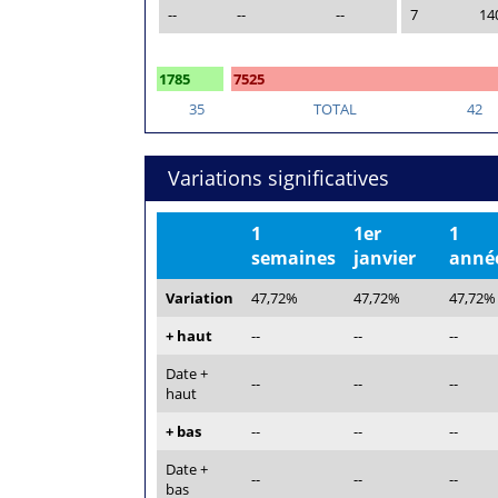
--
--
--
7
14
1785
7525
35
TOTAL
42
Variations significatives
1
1er
1
semaines
janvier
anné
Variation
47,72%
47,72%
47,72%
+ haut
--
--
--
Date +
--
--
--
haut
+ bas
--
--
--
Date +
--
--
--
bas