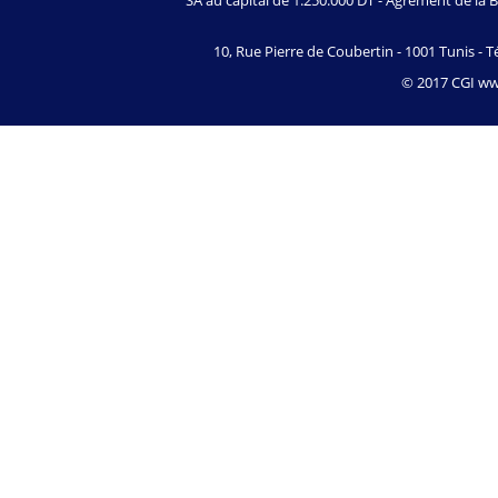
SA au capital de 1.250.000 DT - Agrément de l
10, Rue Pierre de Coubertin - 1001 Tunis - Té
© 2017 CGI www