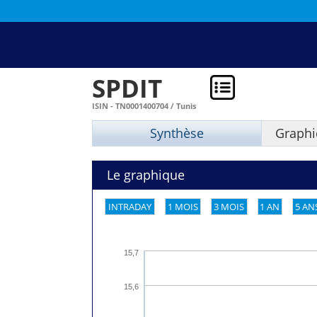
SPDIT
ISIN - TN0001400704 / Tunis
Synthèse
Graphi
Le graphique
INTRADAY
1 MOIS
3 MOIS
1 AN
5 AN
15,7
15,6