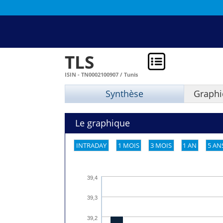
TLS
ISIN - TN0002100907 / Tunis
Synthèse
Graphi
Le graphique
INTRADAY
1 MOIS
3 MOIS
1 AN
5 AN
39,4
39,3
39,2