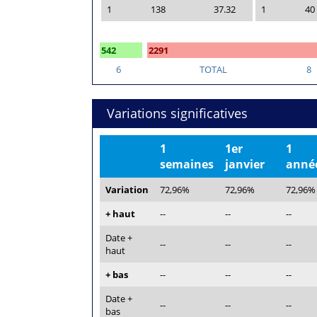
1
138
37.32
1
40
542
2291
6
TOTAL
8
Variations significatives
1
1er
1
semaines
janvier
anné
Variation
72,96%
72,96%
72,96%
+ haut
--
--
--
Date +
--
--
--
haut
+ bas
--
--
--
Date +
--
--
--
bas