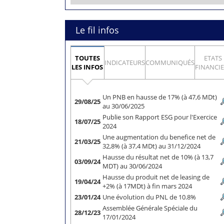
Le fil infos
TOUTES
ETATS
INDICATEURS
COMMUNIQUÉS
LES INFOS
FINANCI
Un PNB en hausse de 17% (à 47,6 MDt)
29/08/25
au 30/06/2025
Publie son Rapport ESG pour l'Exercice
18/07/25
2024
Une augmentation du benefice net de
21/03/25
32,8% (à 37,4 MDt) au 31/12/2024
Hausse du résultat net de 10% (à 13,7
03/09/24
MDT) au 30/06/2024
Hausse du produit net de leasing de
19/04/24
+2% (à 17MDt) à fin mars 2024
23/01/24
Une évolution du PNL de 10.8%
Assemblée Générale Spéciale du
28/12/23
17/01/2024