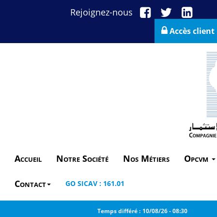
Rejoignez-nous
Accès client
Accueil
Notre Société
Nos Métiers
Opcvm
Contact
GO SICAV : 161.01
Temps différé :
10/08/26
-
08:30