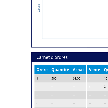
Cours
Carnet d'ordres
Ordre
Quantité
Achat
Vente
Q
1
500
68.00
1
10
-
--
--
1
2
--
--
--
--
--
-
--
--
--
--