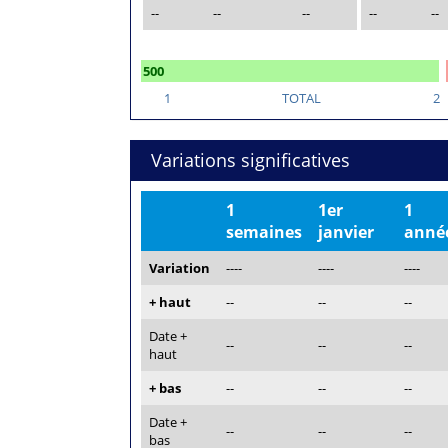
--
--
--
--
--
500
1
TOTAL
2
Variations significatives
1
1er
1
semaines
janvier
anné
Variation
----
----
----
+ haut
--
--
--
Date +
--
--
--
haut
+ bas
--
--
--
Date +
--
--
--
bas