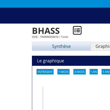
BHASS
ISIN - TN0006550016 / Tunis
Synthèse
Graphi
Le graphique
INTRADAY
1 MOIS
3 MOIS
1 AN
5 AN