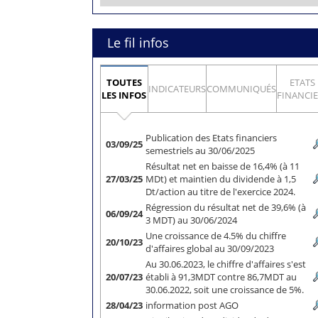
Le fil infos
TOUTES
ETATS
INDICATEURS
COMMUNIQUÉS
LES INFOS
FINANCI
Publication des Etats financiers
03/09/25
semestriels au 30/06/2025
Résultat net en baisse de 16,4% (à 11
27/03/25
MDt) et maintien du dividende à 1,5
Dt/action au titre de l'exercice 2024.
Régression du résultat net de 39,6% (à
06/09/24
3 MDT) au 30/06/2024
Une croissance de 4.5% du chiffre
20/10/23
d'affaires global au 30/09/2023
Au 30.06.2023, le chiffre d'affaires s'est
20/07/23
établi à 91,3MDT contre 86,7MDT au
30.06.2022, soit une croissance de 5%.
28/04/23
information post AGO