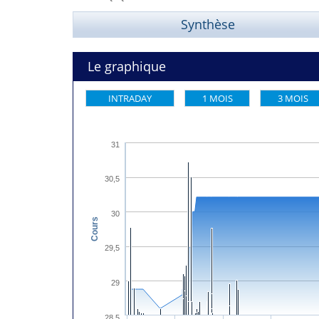
Synthèse
Le graphique
INTRADAY
1 MOIS
3 MOIS
31
30,5
30
Cours
29,5
29
28,5