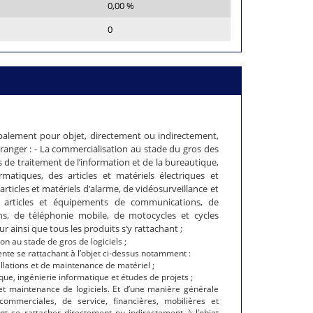
0,00 %
0
ipalement pour objet, directement ou indirectement,
tranger : - La commercialisation au stade du gros des
ls de traitement de l’information et de la bureautique,
matiques, des articles et matériels électriques et
articles et matériels d’alarme, de vidéosurveillance et
es articles et équipements de communications, de
s, de téléphonie mobile, de motocycles et cycles
 ainsi que tous les produits s’y rattachant ;
on au stade de gros de logiciels ;
ente se rattachant à l’objet ci-dessus notamment :
allations et de maintenance de matériel ;
ue, ingénierie informatique et études de projets ;
 maintenance de logiciels. Et d’une manière générale
commerciales, de service, financières, mobilières et
t se rattacher directement ou indirectement à l’objet