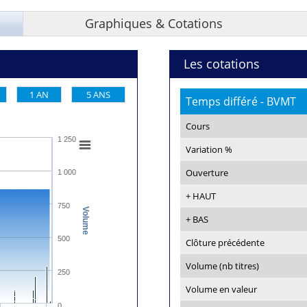
Graphiques & Cotations
Les cotations
1 AN
5 ANS
Temps différé - BVMT
Cours
1 250
Variation %
Ouverture
1 000
+ HAUT
750
Volume
+ BAS
500
Clôture précédente
Volume (nb titres)
250
Volume en valeur
0