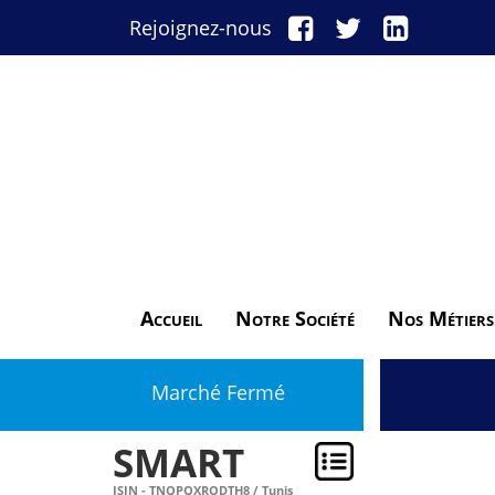
Rejoignez-nous
Accueil
Notre Société
Nos Métiers
Marché Fermé
SMART
ISIN - TNQPQXRODTH8 / Tunis