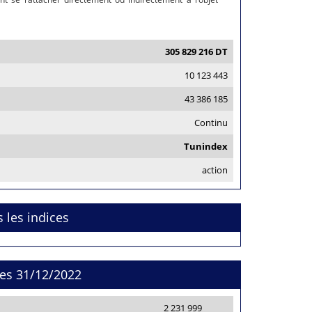
305 829 216 DT
10 123 443
43 386 185
Continu
Tunindex
action
s les indices
res 31/12/2022
2 231 999