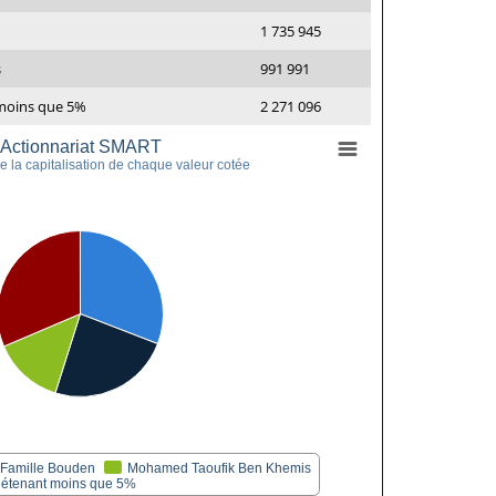
1 735 945
s
991 991
 moins que 5%
2 271 096
Actionnariat SMART
 la capitalisation de chaque valeur cotée
Famille Bouden
Mohamed Taoufik Ben Khemis
 détenant moins que 5%