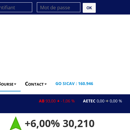
OK
Bourse
Contact
GO SICAV : 160.946
AB
93,00
-1,06 %
AETEC
0,00
0,00 %
AL
2
+6,00%
30,210