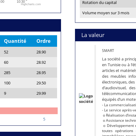
:00
10:30
Rotation du capital
Highcharts.com
Volume moyen sur 3 mois
La valeur
Quantité
Ordre
SMART
52
28.90
La société a princ
60
28.92
en Tunisie ou à l’é
articles et matérie
285
28.95
des meubles infor
électroniques, des 
100
29.50
d’audiovisuel, d
9
29.99
télécommunication
équipés d’un moteur
- La commercialisati
- Le service après-v
o Réalisation d’inst
5
o Assistance techniq
o Développement et
toutes opérations 
immobilières pouvan