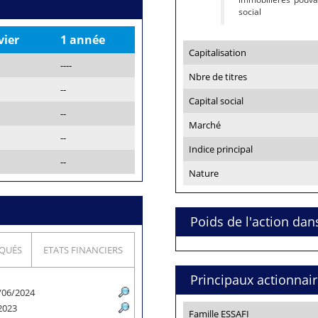
social
vier
1 année
Capitalisation
----
Nbre de titres
--
Capital social
--
Marché
--
Indice principal
--
Nature
Poids de l'action dan
QUÉS
ETATS FINANCIERS
Principaux actionnai
0/06/2024
 2023
Famille ESSAFI