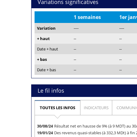
Variations significatives
1 semaines
1er jan
Variation
----
----
+ haut
--
--
Date + haut
--
--
+ bas
--
--
Date + bas
--
--
Le fil infos
TOUTES LES INFOS
INDICATEURS
COMMUNI
30/08/24
Résultat net en hausse de 9% (à 9 MDT) au 3
19/01/24
Des revenus quasi-stables (à 332,3 MDt) à fin