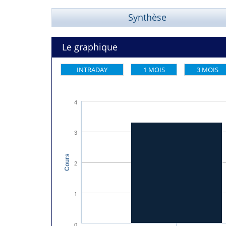
Synthèse
Le graphique
INTRADAY
1 MOIS
3 MOIS
4
3
Cours
2
1
0