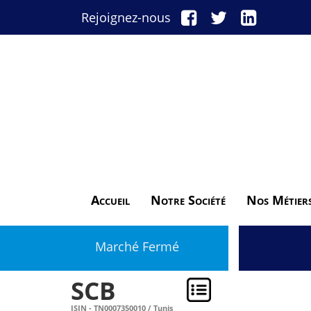
Rejoignez-nous
Accueil
Notre Société
Nos Métier
Marché Fermé
SCB
ISIN - TN0007350010 / Tunis