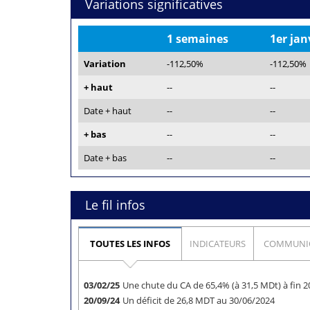
Variations significatives
1 semaines
1er jan
Variation
-112,50%
-112,50%
+ haut
--
--
Date + haut
--
--
+ bas
--
--
Date + bas
--
--
Le fil infos
TOUTES LES INFOS
INDICATEURS
COMMUNI
03/02/25
Une chute du CA de 65,4% (à 31,5 MDt) à fin 
20/09/24
Un déficit de 26,8 MDT au 30/06/2024