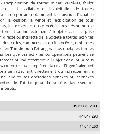
 - L’exploitation de toutes mines, carrières, forêts
 etc… - L’installation et l’exploitation de toutes
exes comportant notamment l’acquisition, l’achat, la
tion, la cession, la vente et l’exploitation de tous
icats, licences et de tous procédés brevetés ou non se
ctement ou indirectement à l’objet social. - La prise
n directe ou indirecte de la Société à toutes activités
ndustrielles, commerciales ou financières, mobilières
s, en Tunisie ou à l'étranger, sous quelques formes
ès lors que ces activités ou opérations peuvent se
ctement ou indirectement à l'Objet Social ou à tous
res, connexes ou complémentaires. - Et généralement
ions se rattachant directement ou indirectement à
l ainsi que toutes opérations annexes ou connexes
nter de l’utilité pour la société, favoriser ou
intérêts.
35 237 832 DT
44 047 290
44 047 290