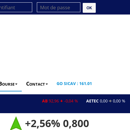
OK
Bourse
Contact
GO SICAV : 161.01
AB
92,96
-0,04 %
AETEC
0,00
0,00 %
AL
+2,56%
0,800