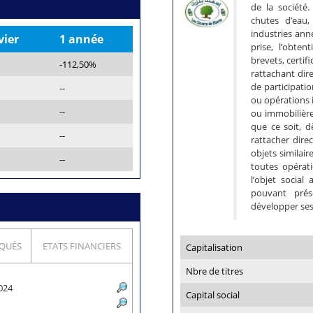
de la société.
chutes d’eau,
industries ann
vier
1 année
prise, l’obten
brevets, certif
-112,50%
rattachant dire
de participatio
--
ou opérations i
--
ou immobilière
que ce soit, d
--
rattacher dire
objets similai
--
toutes opérat
l’objet socia
pouvant prése
développer ses 
QUÉS
ETATS FINANCIERS
Capitalisation
Nbre de titres
2024
Capital social