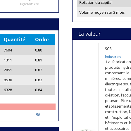
Rotation du capital
Highcharts.com
Volume moyen sur 3 mois
La valeur
Quantité
Ordre
SCB
7604
0.80
Industries
1311
0.81
-La fabricatio
produits hydr
2851
0.82
concernant le 
minières, comm
8530
0.83
électrique sous
toutes instal
6328
0.84
création, l’acq
pouvant être ut
établissemen
construction, l
58
et l’exploita
bâtiments et l
et accessoires