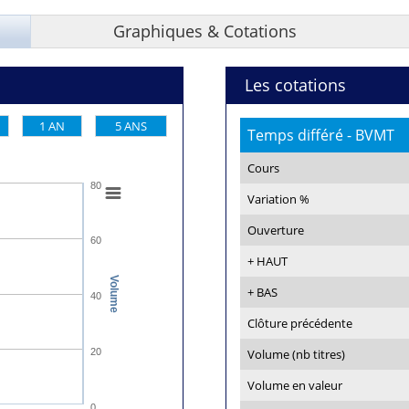
Graphiques & Cotations
Les cotations
1 AN
5 ANS
Temps différé - BVMT
Cours
80
Variation %
Ouverture
60
+ HAUT
Volume
+ BAS
40
Clôture précédente
20
Volume (nb titres)
Volume en valeur
0