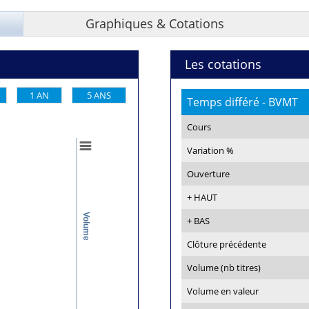
Graphiques & Cotations
Les cotations
1 AN
5 ANS
Temps différé - BVMT
Cours
Variation %
Ouverture
+ HAUT
Volume
+ BAS
Clôture précédente
Volume (nb titres)
Volume en valeur