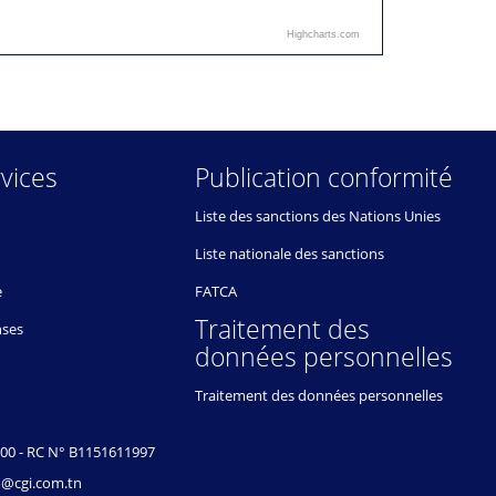
Highcharts.com
vices
Publication conformité
Liste des sanctions des Nations Unies
Liste nationale des sanctions
e
FATCA
Traitement des
nses
données personnelles
Traitement des données personnelles
000 - RC N° B1151611997
.bo@cgi.com.tn