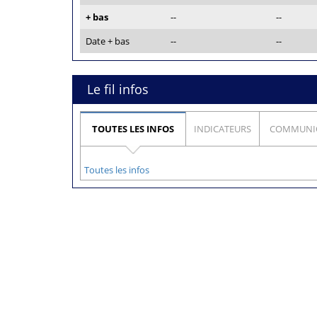
+ bas
--
--
Date + bas
--
--
Le fil infos
TOUTES LES INFOS
INDICATEURS
COMMUNI
Toutes les infos