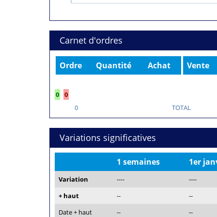
Carnet d'ordres
Ordre
Quantité
Achat
Vente
0
0
0
TOTAL
Variations significatives
1 semaines
1er jan
Variation
----
----
+ haut
--
--
Date + haut
--
--