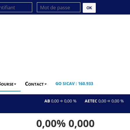
OK
Bourse
Contact
GO SICAV : 160.933
AB
0,00
0,00 %
AETEC
0,00
0,00 %
AL
0,00%
0,000