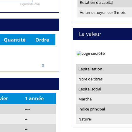
Rotation du capital
Highcharts.com
Volume moyen sur 3 mois
La valeur
Quantité
Ordre
0
Capitalisation
Nbre de titres
Capital social
vier
1 année
Marché
----
Indice principal
--
Nature
--