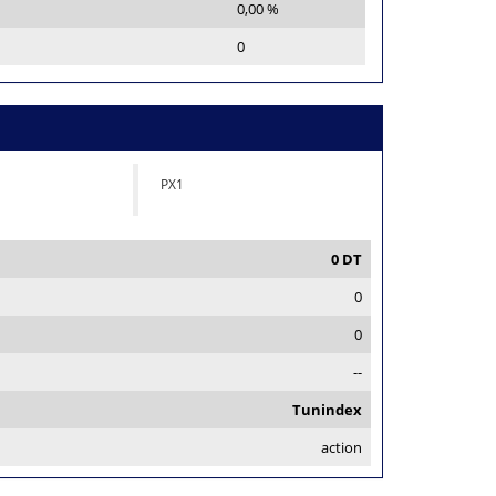
0,00 %
0
PX1
0 DT
0
0
--
Tunindex
action