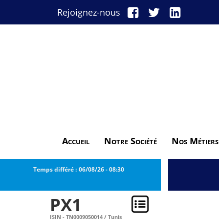
Rejoignez-nous
Accueil
Notre Société
Nos Métiers
Temps différé :
06/08/26
-
08:30
PX1
ISIN - TN0009050014 / Tunis