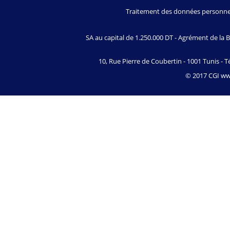
Traitement des données personne
SA au capital de 1.250.000 DT - Agrément de l
10, Rue Pierre de Coubertin - 1001 Tunis - Té
© 2017 CGI www