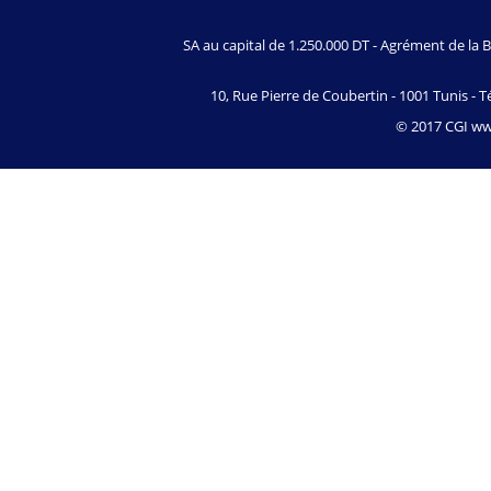
SA au capital de 1.250.000 DT - Agrément de l
10, Rue Pierre de Coubertin - 1001 Tunis - Té
© 2017 CGI www