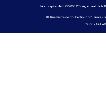
SA au capital de 1.250.000 DT - Agrément de l
10, Rue Pierre de Coubertin - 1001 Tunis - Té
© 2017 CGI www