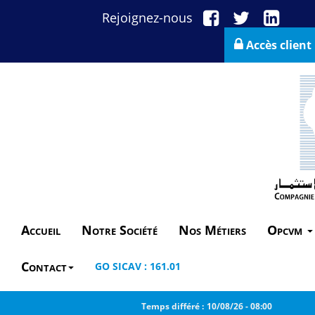
Rejoignez-nous
Accès client
Accueil
Notre Société
Nos Métiers
Opcvm
Contact
GO SICAV : 161.01
Temps différé :
10/08/26
-
08:00