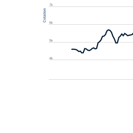
7k
Cotation
6k
5k
4k