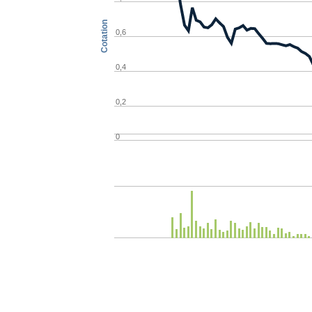
Cotation
0,6
0,4
0,2
0