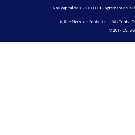
SA au capital de 1.250.000 DT - Agrément de l
10, Rue Pierre de Coubertin - 1001 Tunis - Té
© 2017 CGI www