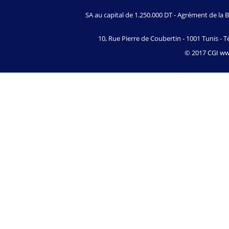
SA au capital de 1.250.000 DT - Agrément de l
10, Rue Pierre de Coubertin - 1001 Tunis - Té
© 2017 CGI www