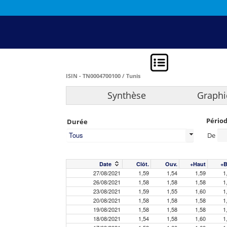
ISIN - TN0004700100 / Tunis
Synthèse
Graphi
Pério
Durée
Tous
De
Date
Clôt.
Ouv.
+Haut
+B
27/08/2021
1,59
1,54
1,59
1
26/08/2021
1,58
1,58
1,58
1
23/08/2021
1,59
1,55
1,60
1
20/08/2021
1,58
1,58
1,58
1
19/08/2021
1,58
1,58
1,58
1
18/08/2021
1,54
1,58
1,60
1