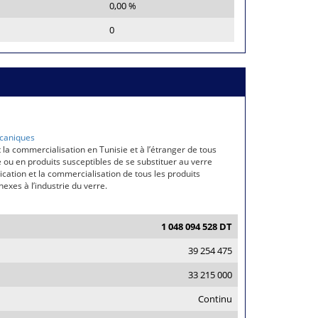
0,00 %
0
caniques
t la commercialisation en Tunisie et à l’étranger de tous
e ou en produits susceptibles de se substituer au verre
rication et la commercialisation de tous les produits
exes à l’industrie du verre.
1 048 094 528 DT
39 254 475
33 215 000
Continu