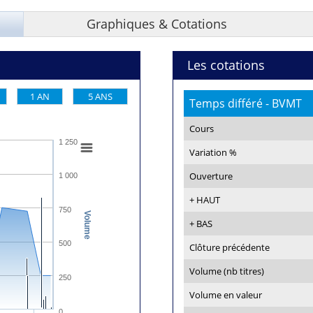
Graphiques & Cotations
Les cotations
1 AN
5 ANS
Temps différé - BVMT
Cours
1 250
Variation %
Ouverture
1 000
+ HAUT
750
Volume
+ BAS
500
Clôture précédente
Volume (nb titres)
250
Volume en valeur
0