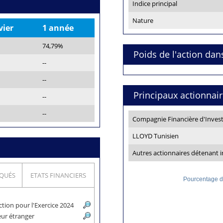
Indice principal
Nature
vier
1 année
74,79%
Poids de l'action dan
--
--
Principaux actionnai
--
--
Compagnie Financière d'Invest
LLOYD Tunisien
Autres actionnaires détenant 
QUÉS
ETATS FINANCIERS
Pourcentage de
ction pour l'Exercice 2024
teur étranger