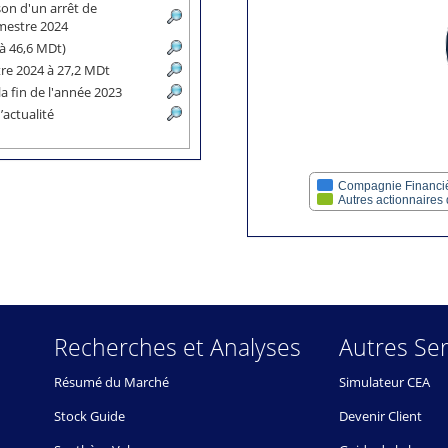
son d'un arrêt de
semestre 2024
(à 46,6 MDt)
tre 2024 à 27,2 MDt
la fin de l'année 2023
d’actualité
Compagnie Financièr
Autres actionnaires
Recherches et Analyses
Autres Ser
Résumé du Marché
Simulateur CEA
Stock Guide
Devenir Client