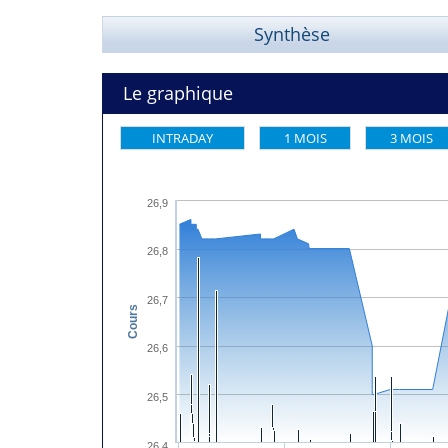
Synthèse
Le graphique
INTRADAY
1 MOIS
3 MOIS
26,9
26,8
26,7
Cours
26,6
26,5
26,4