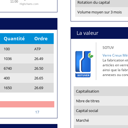
11:00
Rotation du capital
Highcharts.com
Volume moyen sur 3 mois
La valeur
Quantité
Ordre
SOTUV
100
ATP
Verre Creux Mé
1036
26.49
La fabrication e
articles en verr
6740
26.50
ainsi que la fab
annexes ou conn
400
26.65
1650
26.69
Capitalisation
Nbre de titres
Capital social
17
Marché