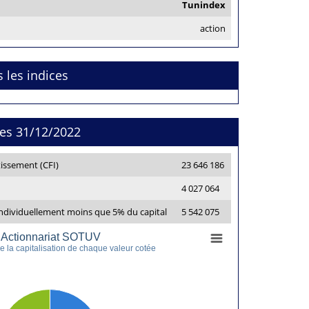
Tunindex
action
s les indices
res 31/12/2022
issement (CFI)
23 646 186
4 027 064
individuellement moins que 5% du capital
5 542 075
Actionnariat SOTUV
 la capitalisation de chaque valeur cotée