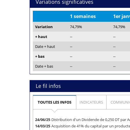
Variations significatives
1 semaines
1er jan
Variation
74,79%
74,79%
+ haut
--
--
Date + haut
--
--
+ bas
--
--
Date + bas
--
--
Le fil infos
TOUTES LES INFOS
INDICATEURS
COMMUNI
24/06/25
Distribution d'un Dividende de 0,250 DT par A
14/03/25
Acquisition de 41% du capital par un produc