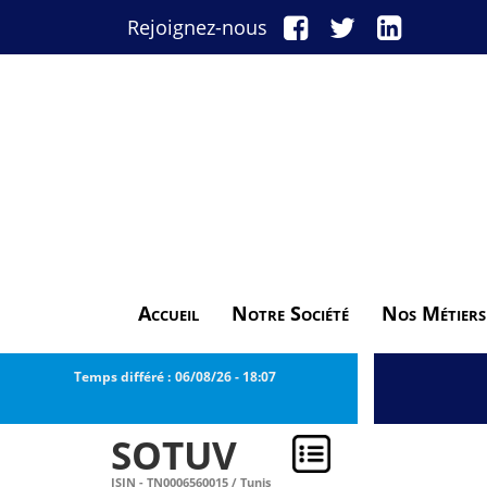
Rejoignez-nous
Accueil
Notre Société
Nos Métiers
Temps différé :
06/08/26
-
18:07
SOTUV
ISIN - TN0006560015 / Tunis