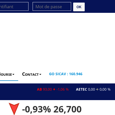
OK
Bourse
Contact
GO SICAV : 160.946
AB
93,00
-1,06 %
AETEC
0,00
0,00 %
AL
-0,93%
26,700